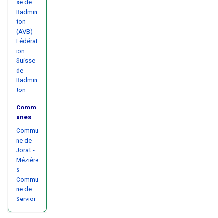
se de
Badmin
ton
(AVB)
Fédérat
ion
Suisse
de
Badmin
ton
Comm
unes
Commu
ne de
Jorat -
Mézière
s
Commu
ne de
Servion